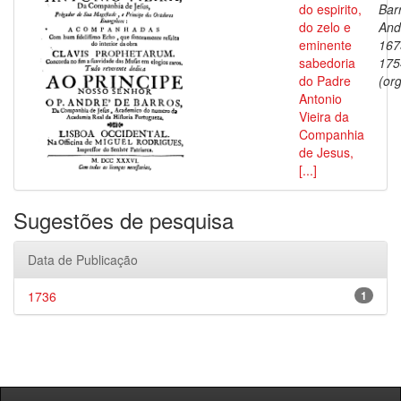
do espirito,
Bar
do zelo e
And
eminente
167
sabedoria
175
do Padre
(org
Antonio
Vieira da
Companhia
de Jesus,
[...]
Sugestões de pesquisa
Data de Publicação
1736
1