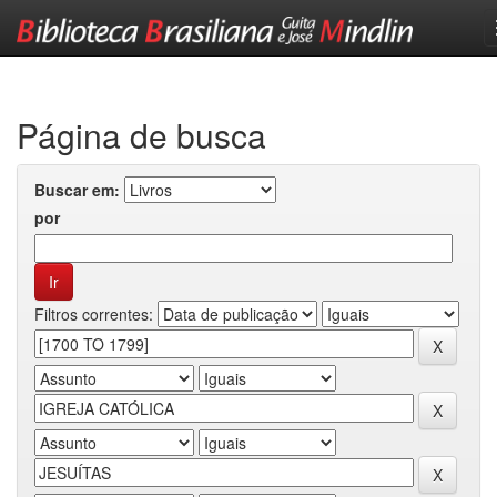
Skip
navigation
Página de busca
Buscar em:
por
Filtros correntes: