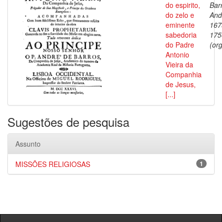
do espirito,
Bar
do zelo e
And
eminente
167
sabedoria
175
do Padre
(org
Antonio
Vieira da
Companhia
de Jesus,
[...]
Sugestões de pesquisa
Assunto
MISSÕES RELIGIOSAS
1