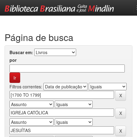
Skip
navigation
Página de busca
Buscar em:
por
Filtros correntes: