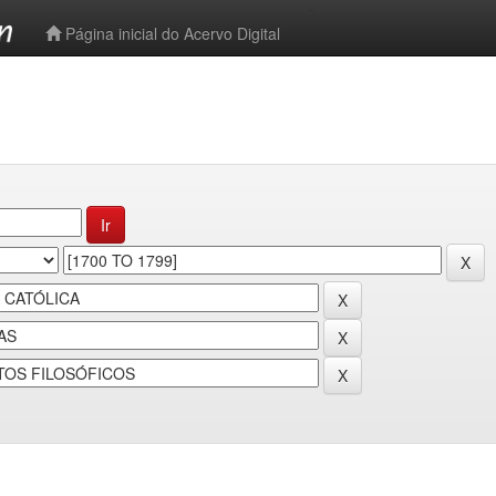
-->
Página inicial do Acervo Digital