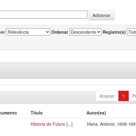
por
Ordenar
Registro(s)
Anterior
1
P
ocumento
Título
Autor(es)
Historia do Futuro [...]
Vieira, António, 1608-169