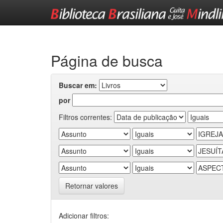
Skip
navigation
Página de busca
Buscar em:
por
Filtros correntes:
Retornar valores
Adicionar filtros: