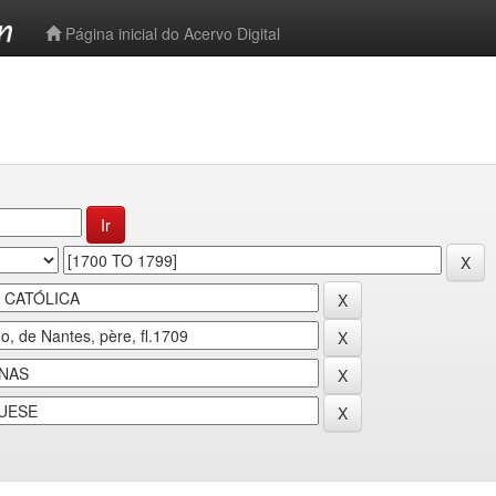
-->
Página inicial do Acervo Digital