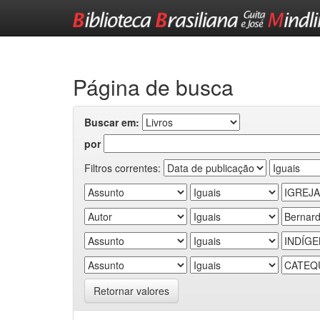
Skip
navigation
Página de busca
Buscar em:
por
Filtros correntes:
Retornar valores