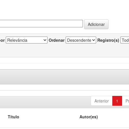
por
Ordenar
Registro(s)
Anterior
1
P
Título
Autor(es)