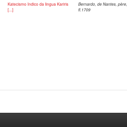
Katecismo Indico da lingua Kariris
Bernardo, de Nantes, père
[...]
fl.1709