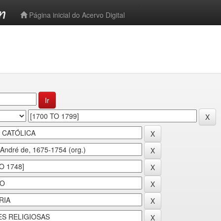
-->
Página inicial do Acervo Digital