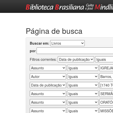
Skip
navigation
Página de busca
Buscar em:
por
Filtros correntes: