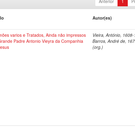
Anterior
1
P
lo
Autor(es)
mões varios e Tratados, Ainda não impressos
Vieira, António, 1608
Grande Padre Antonio Vieyra da Companhia
Barros, André de, 16
Jesus
(org.)