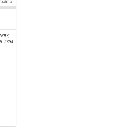
róximo
-1697;
75-1754