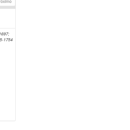
róximo
-1697;
75-1754