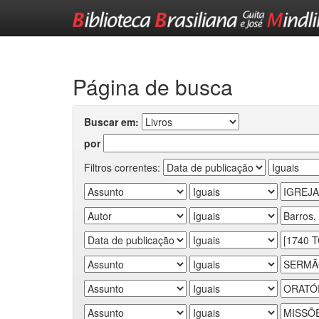
Skip
navigation
Página de busca
Buscar em:
por
Filtros correntes: