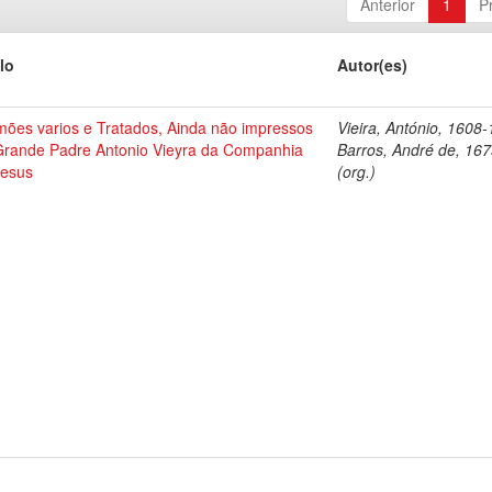
Anterior
1
P
lo
Autor(es)
mões varios e Tratados, Ainda não impressos
Vieira, António, 1608
Grande Padre Antonio Vieyra da Companhia
Barros, André de, 16
Jesus
(org.)