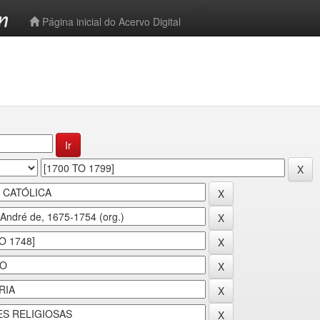
-->
Página inicial do Acervo Digital