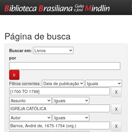
Skip
navigation
Página de busca
Buscar em:
por
Filtros correntes: