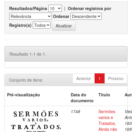
Resultados/Página
|
Ordenar registros por
Ordenar
Registro(s)
Resultado 1-1 de 1.
Anterior
1
Próximo
Conjunto de itens:
Pré-visualização
Data do
Título
Aut
documento
1748
Sermões
Viei
varios e
Ant
Tratados,
160
Ainda não
169