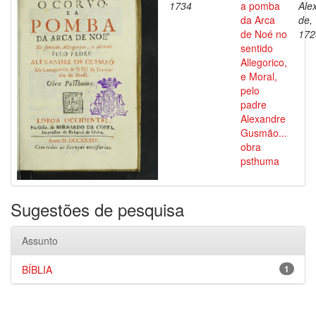
1734
a pomba
Ale
da Arca
de,
de Noé no
172
sentido
Allegorico,
e Moral,
pelo
padre
Alexandre
Gusmão...
obra
psthuma
Sugestões de pesquisa
Assunto
BÍBLIA
1