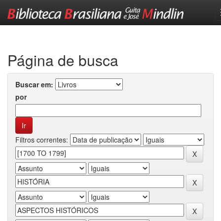
Skip
navigation
Página de busca
Buscar em:
por
Filtros correntes: