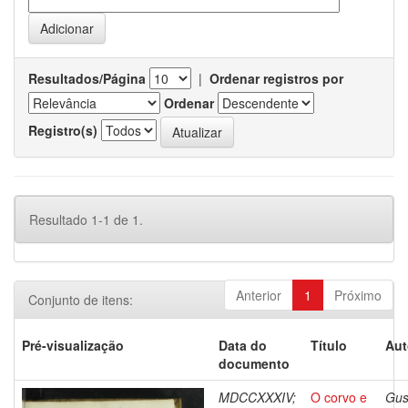
Resultados/Página
|
Ordenar registros por
Ordenar
Registro(s)
Resultado 1-1 de 1.
Anterior
1
Próximo
Conjunto de itens:
Pré-visualização
Data do
Título
Aut
documento
MDCCXXXIV;
O corvo e
Gus