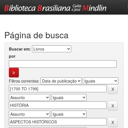
Skip
navigation
Página de busca
Buscar em:
por
Filtros correntes: