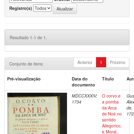
Registro(s)
Resultado 1-1 de 1.
Anterior
1
Próximo
Conjunto de itens:
Pré-visualização
Data do
Título
Aut
documento
MDCCXXXIV;
O corvo e
Gus
1734
a pomba
Ale
da Arca
de,
de Noé no
172
sentido
Allegorico,
e Moral,