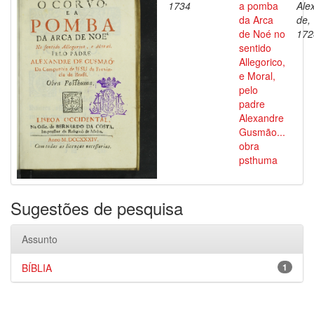
1734
a pomba
Ale
da Arca
de,
de Noé no
172
sentido
Allegorico,
e Moral,
pelo
padre
Alexandre
Gusmão...
obra
psthuma
Sugestões de pesquisa
Assunto
BÍBLIA
1