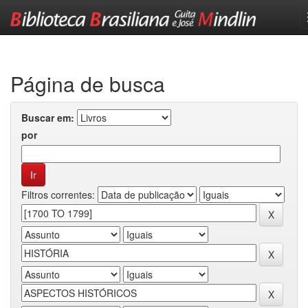
Skip
navigation
Página de busca
Buscar em:
por
Filtros correntes: