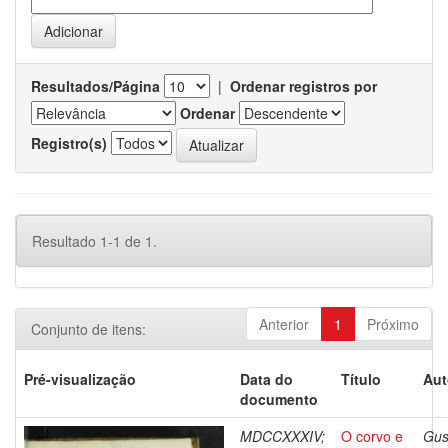
Resultados/Página
|
Ordenar registros por
Ordenar
Registro(s)
Resultado 1-1 de 1.
Anterior
1
Próximo
Conjunto de itens:
Pré-visualização
Data do
Título
Aut
documento
MDCCXXXIV;
O corvo e
Gus