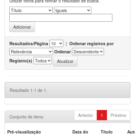
Utilizar filtros para refinar o resultado de busca.
Resultados/Página
|
Ordenar registros por
Ordenar
Registro(s)
Resultado 1-1 de 1.
Anterior
1
Próximo
Conjunto de itens:
Pré-visualização
Data do
Título
Aut