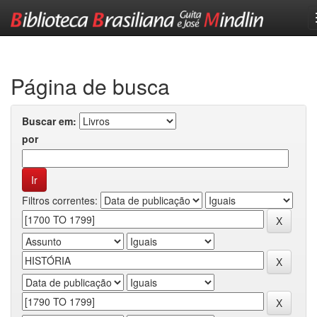
Skip
navigation
Página de busca
Buscar em:
por
Filtros correntes: