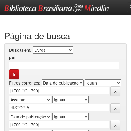
Skip
navigation
Página de busca
Buscar em:
por
Filtros correntes: