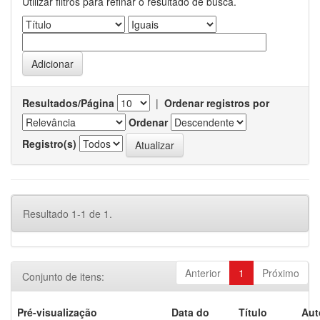
Utilizar filtros para refinar o resultado de busca.
Resultados/Página
|
Ordenar registros por
Ordenar
Registro(s)
Resultado 1-1 de 1.
Anterior
1
Próximo
Conjunto de itens:
Pré-visualização
Data do
Título
Aut