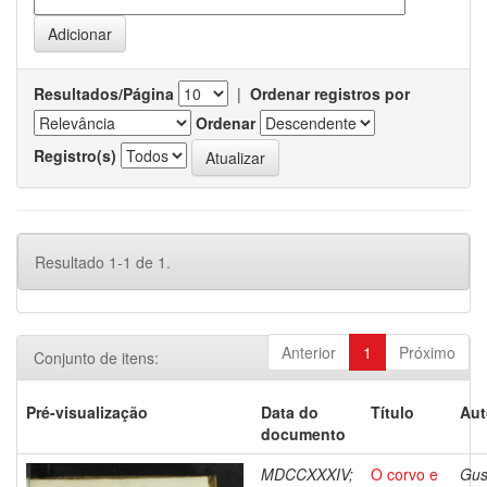
Resultados/Página
|
Ordenar registros por
Ordenar
Registro(s)
Resultado 1-1 de 1.
Anterior
1
Próximo
Conjunto de itens:
Pré-visualização
Data do
Título
Aut
documento
MDCCXXXIV;
O corvo e
Gus