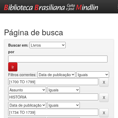
Skip
navigation
Página de busca
Buscar em:
por
Filtros correntes: