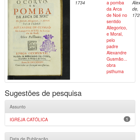
1734
a pomba
Ale
da Arca
de,
de Noé no
172
sentido
Allegorico,
e Moral,
pelo
padre
Alexandre
Gusmão...
obra
psthuma
Sugestões de pesquisa
Assunto
IGREJA CATÓLICA
1
Data de Publicação