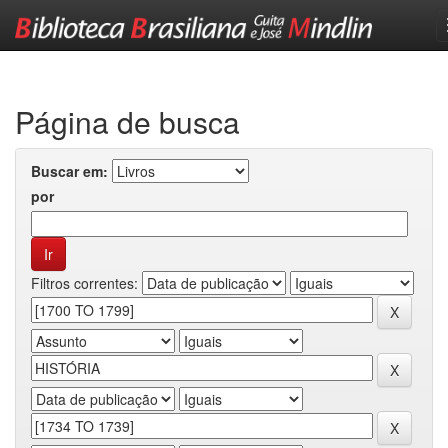
Skip
navigation
Página de busca
Buscar em:
por
Filtros correntes: