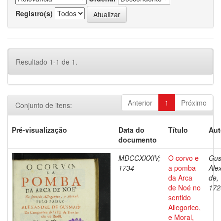
Registro(s)
Resultado 1-1 de 1.
Anterior
1
Próximo
Conjunto de itens:
Pré-visualização
Data do
Título
Aut
documento
MDCCXXXIV;
O corvo e
Gus
1734
a pomba
Ale
da Arca
de,
de Noé no
172
sentido
Allegorico,
e Moral,