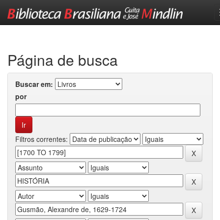
Skip
navigation
Página de busca
Buscar em:
por
Filtros correntes: