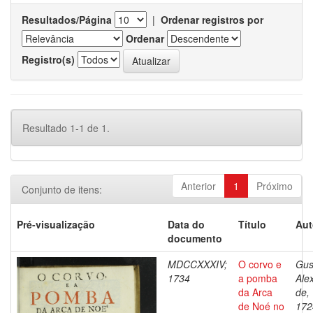
Resultados/Página
|
Ordenar registros por
Ordenar
Registro(s)
Resultado 1-1 de 1.
Anterior
1
Próximo
Conjunto de itens:
Pré-visualização
Data do
Título
Aut
documento
MDCCXXXIV;
O corvo e
Gus
1734
a pomba
Ale
da Arca
de,
de Noé no
172