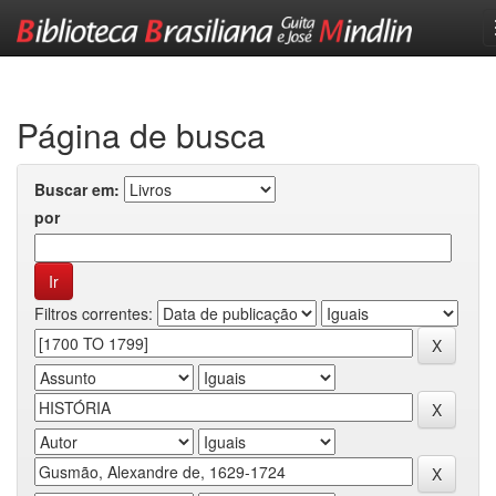
Skip
navigation
Página de busca
Buscar em:
por
Filtros correntes: