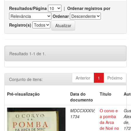
Resultados/Página
|
Ordenar registros por
Ordenar
Registro(s)
Resultado 1-1 de 1.
Anterior
1
Próximo
Conjunto de itens:
Pré-visualização
Data do
Título
Aut
documento
MDCCXXXIV;
O corvo e
Gus
1734
a pomba
Ale
da Arca
de,
de Noé no
172