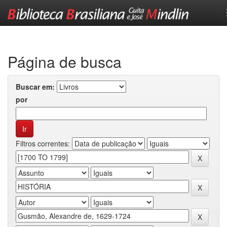
Skip
navigation
Página de busca
Buscar em:
por
Filtros correntes: