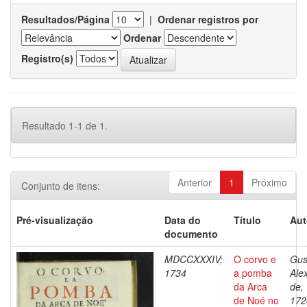
Resultados/Página
|
Ordenar registros por
Ordenar
Registro(s)
Resultado 1-1 de 1.
Anterior
1
Próximo
Conjunto de itens:
Pré-visualização
Data do
Título
Aut
documento
MDCCXXXIV;
O corvo e
Gus
1734
a pomba
Ale
da Arca
de,
de Noé no
172