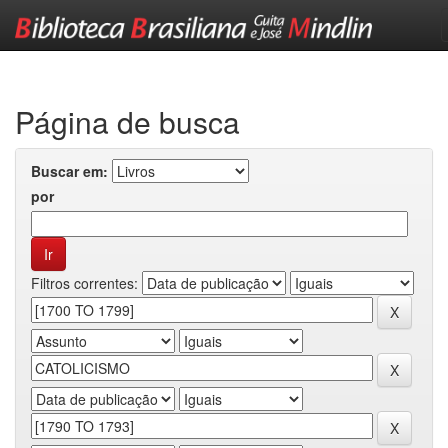
Skip
navigation
Página de busca
Buscar em:
por
Filtros correntes: