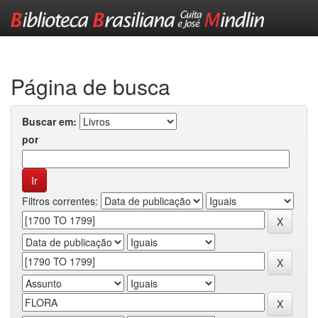
Skip
navigation
Página de busca
Buscar em:
por
Filtros correntes: