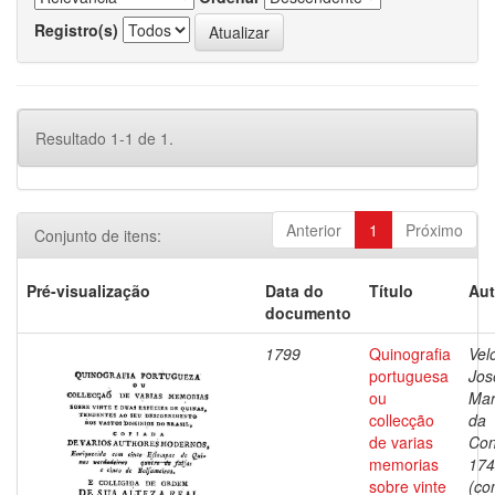
Registro(s)
Resultado 1-1 de 1.
Anterior
1
Próximo
Conjunto de itens:
Pré-visualização
Data do
Título
Aut
documento
1799
Quinografia
Vel
portuguesa
Jos
ou
Mar
collecção
da
de varias
Con
memorias
174
sobre vinte
(co