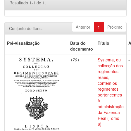
Resultado 1-1 de 1.
Anterior
1
Próximo
Conjunto de itens:
Pré-visualização
Data do
Título
A
documento
1791
Systema, ou
-
collecção dos
regimentos
reaes,
contém os
regimentos
pertencentes
à
administração
da Fazenda
Real (Tomo
6)