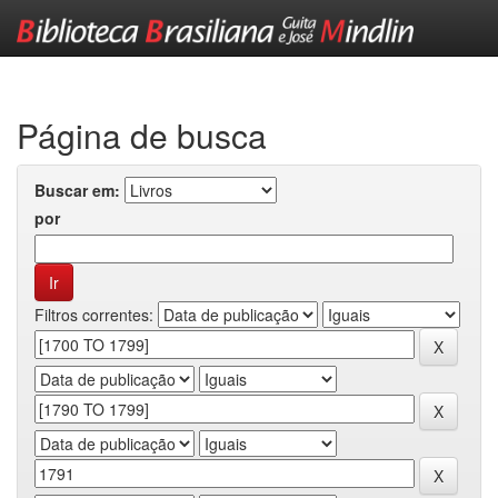
Skip
navigation
Página de busca
Buscar em:
por
Filtros correntes: