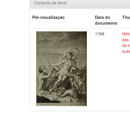
Conjunto de itens:
Pré-visualização
Data do
Títu
documento
1799
Hel
das 
do r
sua