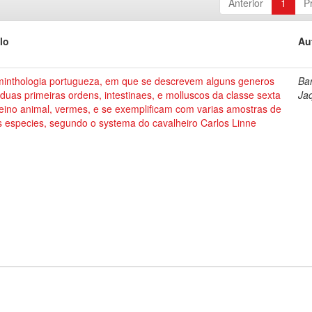
Anterior
1
P
lo
Au
minthologia portugueza, em que se descrevem alguns generos
Bar
duas primeiras ordens, intestinaes, e molluscos da classe sexta
Ja
eino animal, vermes, e se exemplificam com varias amostras de
s especies, segundo o systema do cavalheiro Carlos Linne