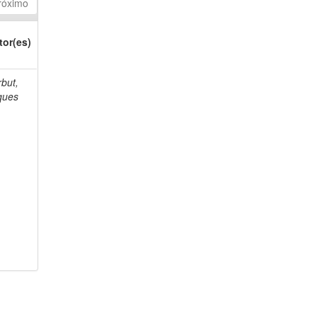
róximo
tor(es)
but,
ques