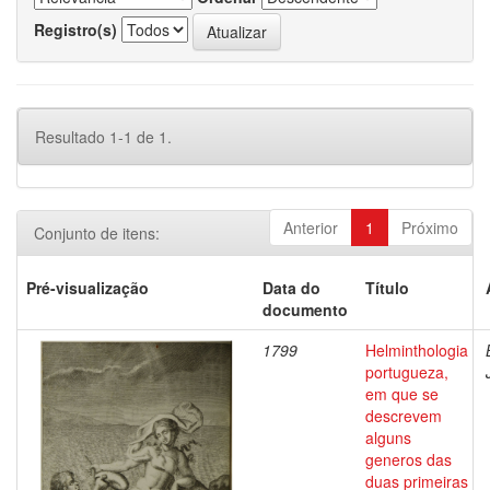
Registro(s)
Resultado 1-1 de 1.
Anterior
1
Próximo
Conjunto de itens:
Pré-visualização
Data do
Título
documento
1799
Helminthologia
portugueza,
em que se
descrevem
alguns
generos das
duas primeiras