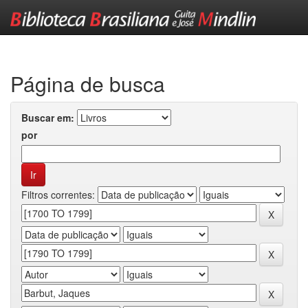
Skip
navigation
Página de busca
Buscar em:
por
Filtros correntes: