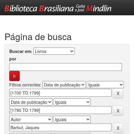
Skip
navigation
Página de busca
Buscar em:
por
Filtros correntes: