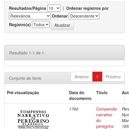
Resultados/Página
|
Ordenar registros por
Ordenar
Registro(s)
Resultado 1-1 de 1.
Anterior
1
Próximo
Conjunto de itens:
Pré-visualização
Data do
Título
Aut
documento
1760
Compendio
Pere
narrativo
Nu
do
Mar
peregrino
165