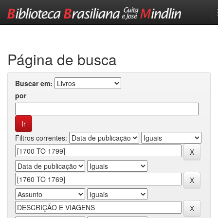
Skip
navigation
Página de busca
Buscar em:
por
Filtros correntes: