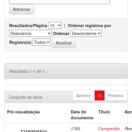
Resultados/Página
|
Ordenar registros por
Ordenar
Registro(s)
Resultado 1-1 de 1.
Anterior
1
Próximo
Conjunto de itens:
Pré-visualização
Data do
Título
Aut
documento
1760
Compendio
Pere