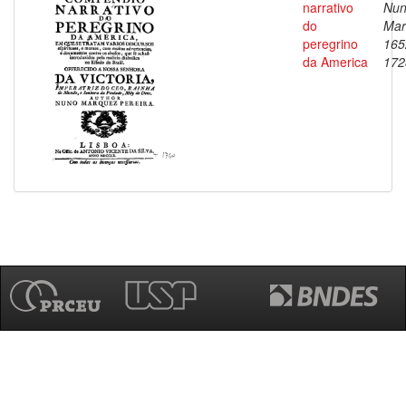
narrativo
Nu
do
Mar
peregrino
165
da America
172