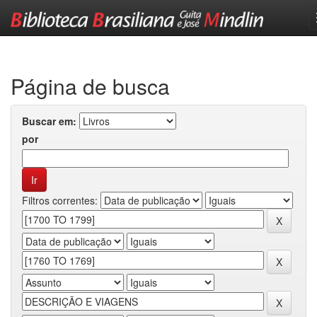
Skip
navigation
Página de busca
Buscar em:
por
Filtros correntes: