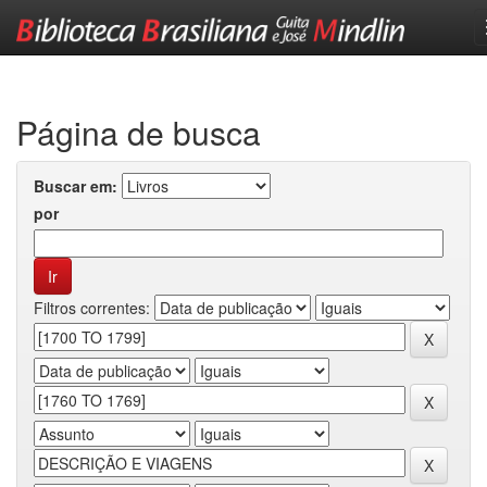
Skip
navigation
Página de busca
Buscar em:
por
Filtros correntes: