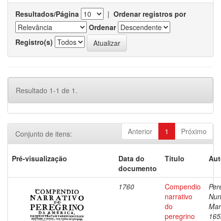
Resultados/Página
|
Ordenar registros por
Ordenar
Registro(s)
Resultado 1-1 de 1.
Anterior
1
Próximo
Conjunto de itens:
Pré-visualização
Data do
Título
Aut
documento
1760
Compendio
Pere
narrativo
Nu
do
Mar
peregrino
165