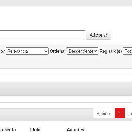
por
Ordenar
Registro(s)
Anterior
1
P
cumento
Título
Autor(es)