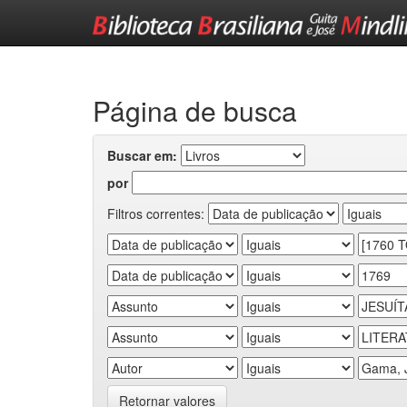
Skip
navigation
Página de busca
Buscar em:
por
Filtros correntes:
Retornar valores