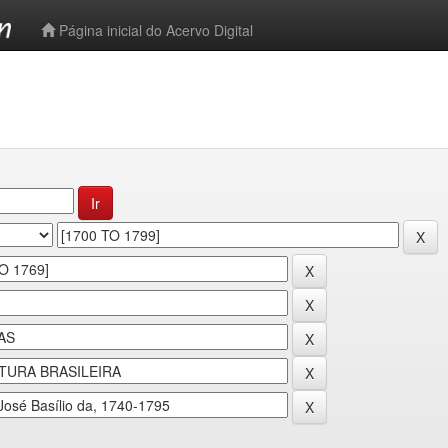
-->
Página inicial do Acervo Digital