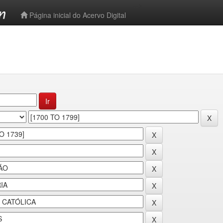
-->
Página inicial do Acervo Digital