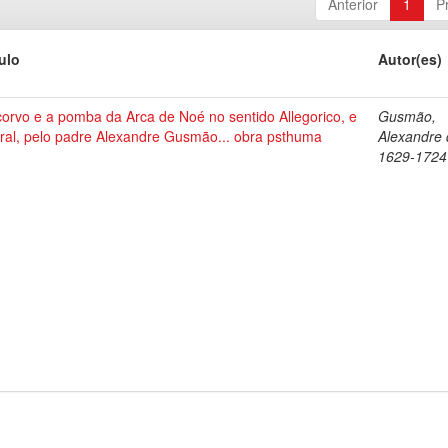
Anterior
1
P
tulo
Autor(es)
corvo e a pomba da Arca de Noé no sentido Allegorico, e
Gusmão,
ral, pelo padre Alexandre Gusmão... obra psthuma
Alexandre 
1629-1724