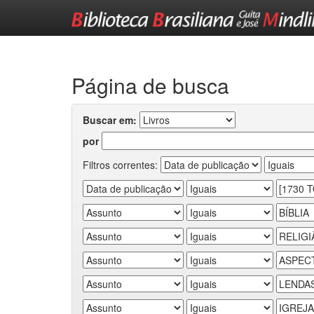
Skip
navigation
Página de busca
Buscar em:
por
Filtros correntes: