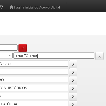
-->
Página inicial do Acervo Digital