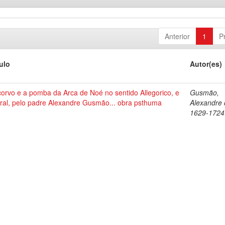
Anterior
1
P
tulo
Autor(es)
corvo e a pomba da Arca de Noé no sentido Allegorico, e
Gusmão,
ral, pelo padre Alexandre Gusmão... obra psthuma
Alexandre 
1629-1724