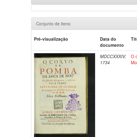
Conjunto de itens:
Pré-visualização
Data do
Tí
documento
MDCCXXXIV;
O 
1734
Mo