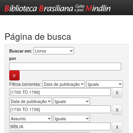
Skip
navigation
Página de busca
Buscar em:
por
Filtros correntes: