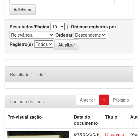
Resultados/Página
|
Ordenar registros por
Ordenar
Registro(s)
Resultado 1-1 de 1.
Anterior
1
Próximo
Conjunto de itens:
Pré-visualização
Data do
Título
Aut
documento
MDCCXXXIV;
O corvo e
Gus