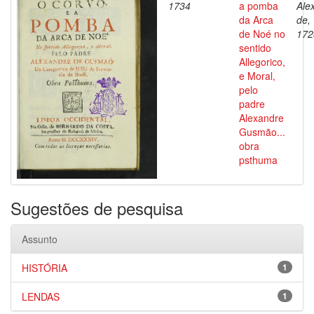
1734
a pomba
Ale
da Arca
de,
de Noé no
172
sentido
Allegorico,
e Moral,
pelo
padre
Alexandre
Gusmão...
obra
psthuma
Sugestões de pesquisa
Assunto
HISTÓRIA
1
LENDAS
1