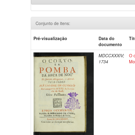
Conjunto de itens:
Pré-visualização
Data do
Tí
documento
MDCCXXXIV;
O 
1734
Mo