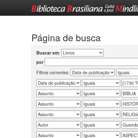
Skip
navigation
Página de busca
Buscar em:
por
Filtros correntes: