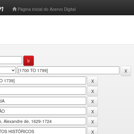
-->
Página inicial do Acervo Digital