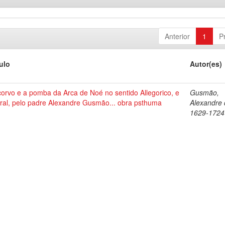
Anterior
1
P
tulo
Autor(es)
corvo e a pomba da Arca de Noé no sentido Allegorico, e
Gusmão,
ral, pelo padre Alexandre Gusmão... obra psthuma
Alexandre 
1629-1724