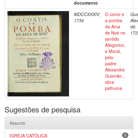
documento
MDCCXXXIV;
O corvo e
Gus
1734
a pomba
Ale
da Arca
de,
de Noé no
172
sentido
Allegorico,
e Moral,
pelo
padre
Alexandre
Gusmão...
obra
psthuma
Sugestões de pesquisa
Assunto
IGREJA CATÓLICA
1