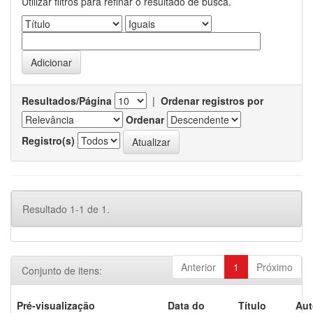
Utilizar filtros para refinar o resultado de busca.
Resultados/Página
|
Ordenar registros por
Ordenar
Registro(s)
Resultado 1-1 de 1.
Anterior
1
Próximo
Conjunto de itens:
Pré-visualização
Data do
Título
Aut