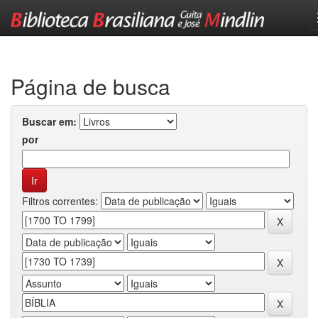
Skip
navigation
Página de busca
Buscar em:
por
Filtros correntes: