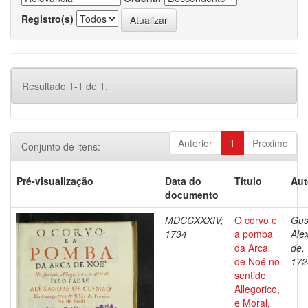
Registro(s)
Resultado 1-1 de 1.
Anterior
1
Próximo
Conjunto de itens:
Pré-visualização
Data do
Título
Aut
documento
MDCCXXXIV;
O corvo e
Gus
1734
a pomba
Ale
da Arca
de,
de Noé no
172
sentido
Allegorico,
e Moral,