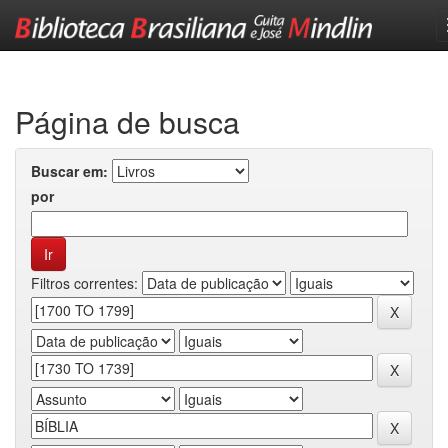
Skip
navigation
Página de busca
Buscar em:
por
Filtros correntes: