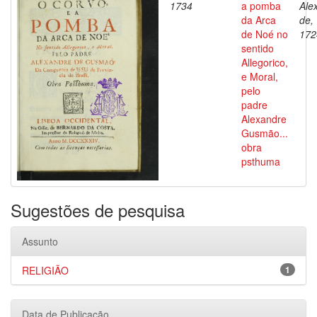
1734
a pomba
Ale
da Arca
de,
de Noé no
172
sentido
Allegorico,
e Moral,
pelo
padre
Alexandre
Gusmão...
obra
psthuma
Sugestões de pesquisa
Assunto
RELIGIÃO
1
Data de Publicação