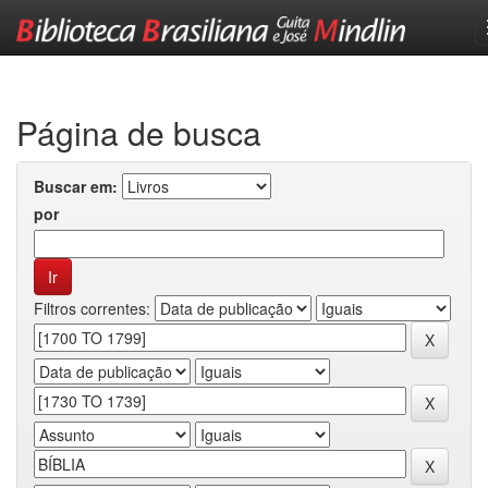
Skip
navigation
Página de busca
Buscar em:
por
Filtros correntes: