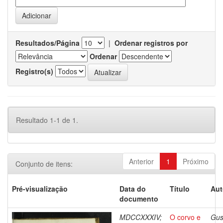
Resultados/Página
|
Ordenar registros por
Ordenar
Registro(s)
Resultado 1-1 de 1.
Anterior
1
Próximo
Conjunto de itens:
Pré-visualização
Data do
Título
Aut
documento
MDCCXXXIV;
O corvo e
Gus