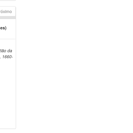
róximo
(es)
ião da
, 1660-