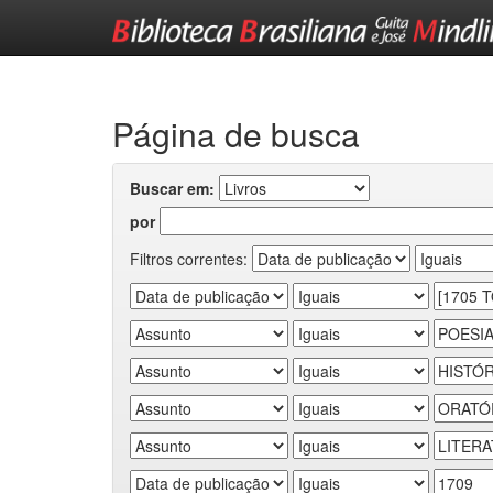
Skip
navigation
Página de busca
Buscar em:
por
Filtros correntes: