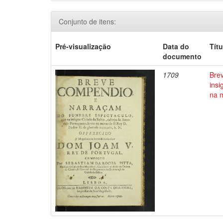
Conjunto de itens:
Pré-visualização
Data do
Títu
documento
1709
Bre
insi
na m