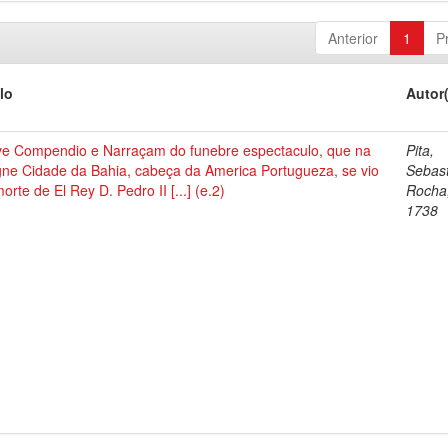
Anterior
1
P
lo
Autor
ve Compendio e Narraçam do funebre espectaculo, que na
Pita,
gne Cidade da Bahia, cabeça da America Portugueza, se vio
Sebast
orte de El Rey D. Pedro II [...] (e.2)
Rocha
1738