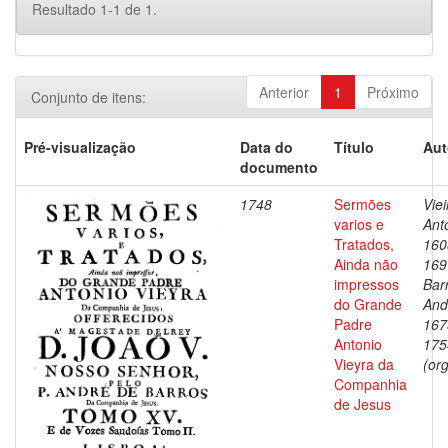
Resultado 1-1 de 1.
Anterior
1
Próximo
Conjunto de itens:
Pré-visualização
Data do
Título
Aut
documento
1748
Sermões
Viei
varios e
Ant
Tratados,
160
Ainda não
169
impressos
Bar
do Grande
And
Padre
167
Antonio
175
Vieyra da
(org
Companhia
de Jesus