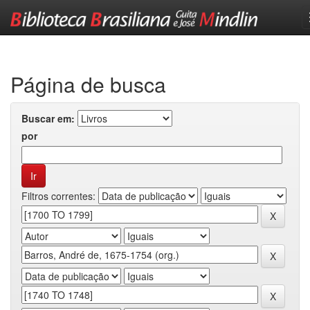
Skip
navigation
Página de busca
Buscar em:
por
Filtros correntes: