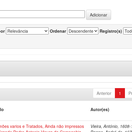
por
Ordenar
Registro(s)
Anterior
1
P
lo
Autor(es)
mões varios e Tratados, Ainda não impressos
Vieira, António, 1608