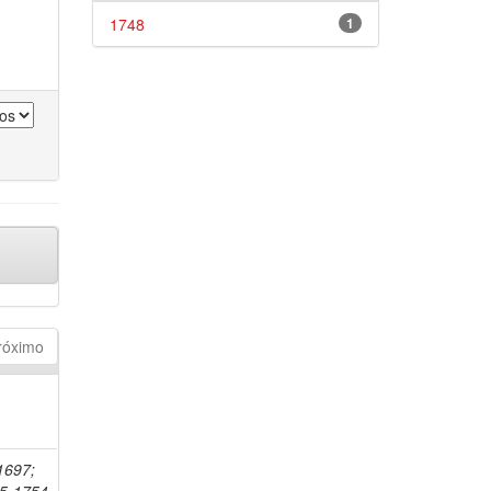
1748
1
róximo
-1697;