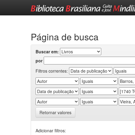
Skip
navigation
Página de busca
Buscar em:
por
Filtros correntes:
Retornar valores
Adicionar filtros: