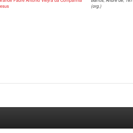
Grande Padre Antonio Vieyra da Companhia
Barros, André de, 16
Jesus
(org.)