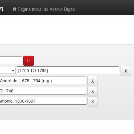
-->
Página inicial do Acervo Digital