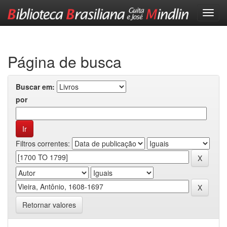
Skip
navigation
Página de busca
Buscar em:
por
Filtros correntes:
Retornar valores