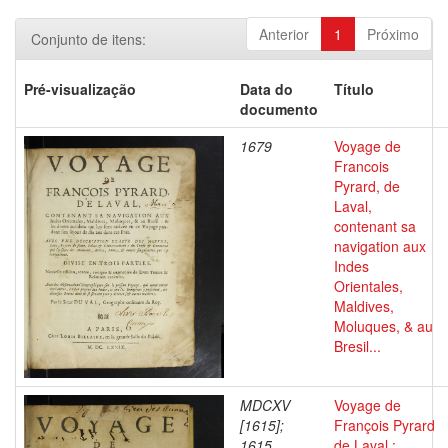
Anterior
1
Próximo
Conjunto de itens:
Pré-visualização
Data do
Título
documento
1679
Voyage de
Francois
Pyrard, de
Laval,
contenant sa
navigation aux
Indes
Orientales,
Maldives,
Moluques, & au
Bresil...
MDCXV
Voyage de
[1615];
François Pyrard
1615
de Laval :