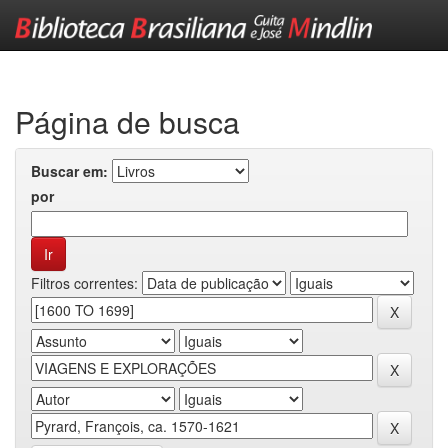
Skip
navigation
Página de busca
Buscar em:
por
Filtros correntes: