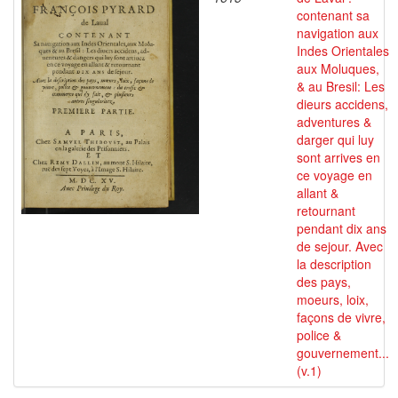
contenant sa
navigation aux
Indes Orientales
aux Moluques,
& au Bresil: Les
dieurs accidens,
adventures &
darger qui luy
sont arrives en
ce voyage en
allant &
retournant
pendant dix ans
de sejour. Avec
la description
des pays,
moeurs, loix,
façons de vivre,
police &
gouvernement...
(v.1)