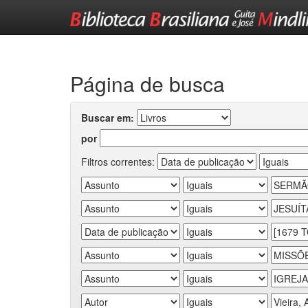
Skip
navigation
Página de busca
Buscar em:
por
Filtros correntes: