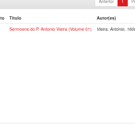
Anterior
1
P
to
Título
Autor(es)
Sermoens do P. Antonio Vieira (Volume 01)
Vieira, António, 16