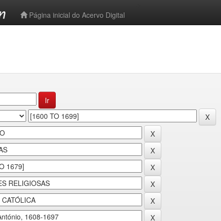
-->
Página inicial do Acervo Digital