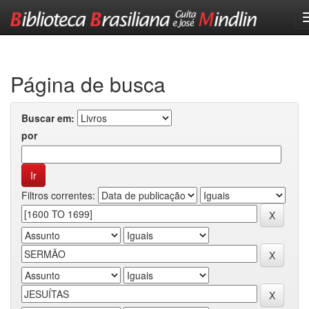
Skip
navigation
Página de busca
Buscar em:
por
Filtros correntes: