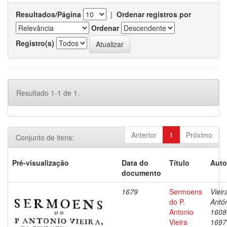
Resultados/Página
|
Ordenar registros por
Ordenar
Registro(s)
Resultado 1-1 de 1.
Anterior
1
Próximo
Conjunto de itens:
Pré-visualização
Data do
Título
Auto
documento
1679
Sermoens
Vieir
do P.
Antón
Antonio
1608
Vieira
1697