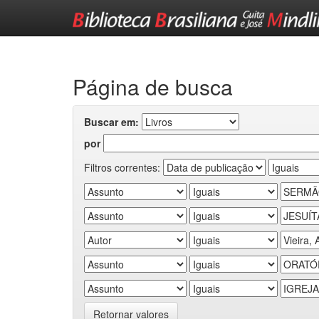
Skip
navigation
Página de busca
Buscar em:
por
Filtros correntes:
Retornar valores