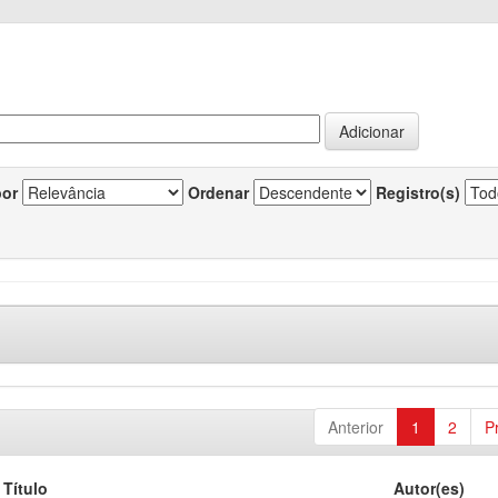
por
Ordenar
Registro(s)
Anterior
1
2
P
Título
Autor(es)