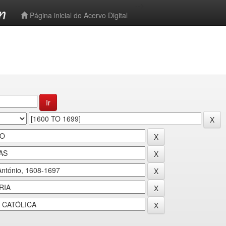
-->
Página inicial do Acervo Digital