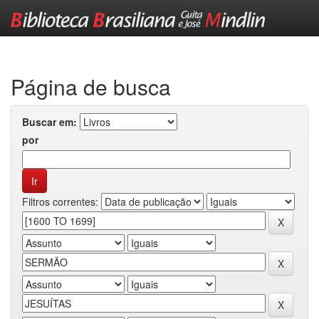
Skip
navigation
Página de busca
Buscar em:
por
Filtros correntes: