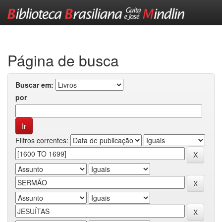
Skip
navigation
Página de busca
Buscar em:
por
Filtros correntes: