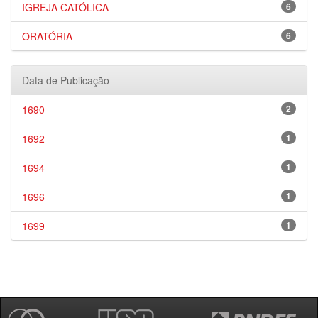
IGREJA CATÓLICA
6
ORATÓRIA
6
Data de Publicação
1690
2
1692
1
1694
1
1696
1
1699
1