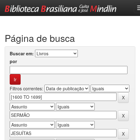
Skip
navigation
Página de busca
Buscar em:
por
Filtros correntes: