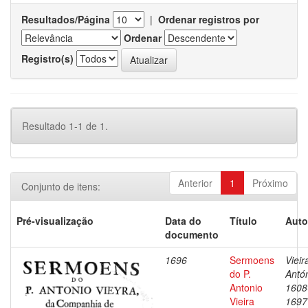
Resultados/Página
|
Ordenar registros por
Ordenar
Registro(s)
Resultado 1-1 de 1.
Anterior
1
Próximo
Conjunto de itens:
Pré-visualização
Data do
Título
Auto
documento
1696
Sermoens
Vieir
do P.
Antón
Antonio
1608
Vieira
1697