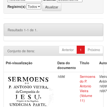
Registro(s)
Resultado 1-1 de 1.
Anterior
1
Próximo
Conjunto de itens:
Pré-visualização
Data do
Título
Auto
documento
1696
Sermoens
Vieir
do P.
Antón
Antonio
1608
Vieira
1697
(Volume
11)