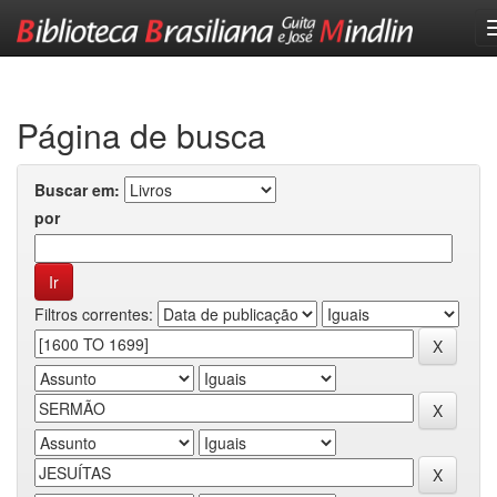
Skip
navigation
Página de busca
Buscar em:
por
Filtros correntes: