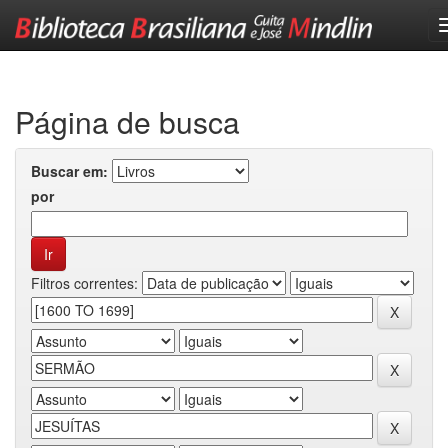
Skip
navigation
Página de busca
Buscar em:
por
Filtros correntes: