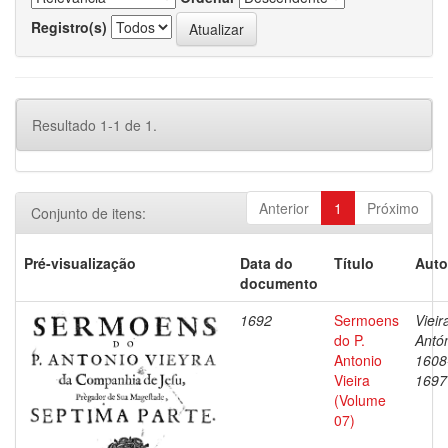
Registro(s)
Resultado 1-1 de 1.
Anterior
1
Próximo
Conjunto de itens:
Pré-visualização
Data do
Título
Auto
documento
1692
Sermoens
Vieir
do P.
Antón
Antonio
1608
Vieira
1697
(Volume
07)