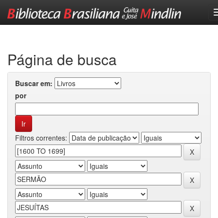
Skip
navigation
Página de busca
Buscar em:
por
Filtros correntes: