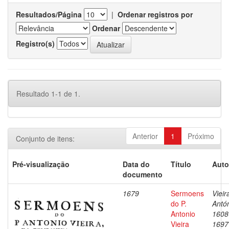
Resultados/Página
|
Ordenar registros por
Ordenar
Registro(s)
Resultado 1-1 de 1.
Anterior
1
Próximo
Conjunto de itens:
Pré-visualização
Data do
Título
Auto
documento
1679
Sermoens
Vieir
do P.
Antón
Antonio
1608
Vieira
1697