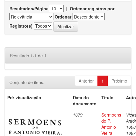
Resultados/Página
|
Ordenar registros por
Ordenar
Registro(s)
Resultado 1-1 de 1.
Anterior
1
Próximo
Conjunto de itens:
Pré-visualização
Data do
Título
Auto
documento
1679
Sermoens
Vieir
do P.
Antón
Antonio
1608
Vieira
1697