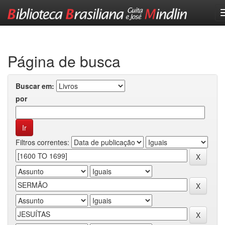
Skip
navigation
Página de busca
Buscar em:
por
Filtros correntes: