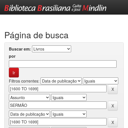
Skip
navigation
Página de busca
Buscar em:
por
Filtros correntes: